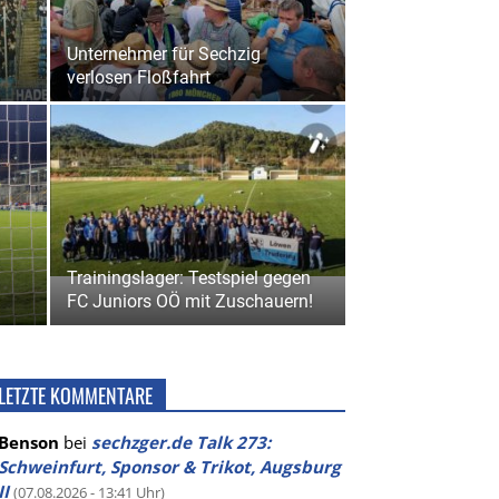
Unternehmer für Sechzig
verlosen Floßfahrt
Trainingslager: Testspiel gegen
FC Juniors OÖ mit Zuschauern!
LETZTE KOMMENTARE
Benson
bei
sechzger.de Talk 273:
Schweinfurt, Sponsor & Trikot, Augsburg
II
(07.08.2026 - 13:41 Uhr)