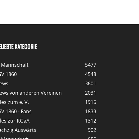
ELIEBTE KATEGORIE
. Mannschaft
5477
SV 1860
4548
ews
3601
ews von anderen Vereinen
2031
lles zum e. V.
1916
SV 1860 - Fans
1833
lles zur KGaA
1312
echzig Auswärts
902