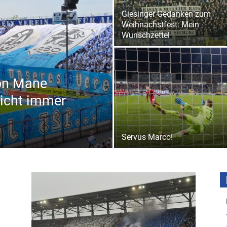
Giesinger Gedanken zum
Weihnachstfest: Mein
Wunschzettel
von Mane
 nicht immer
Servus Marco!