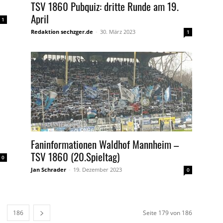
TSV 1860 Pubquiz: dritte Runde am 19.
April
1
Redaktion sechzger.de
-
30. März 2023
1
Faninformationen Waldhof Mannheim –
TSV 1860 (20.Spieltag)
0
Jan Schrader
-
19. Dezember 2023
0
186
Seite 179 von 186