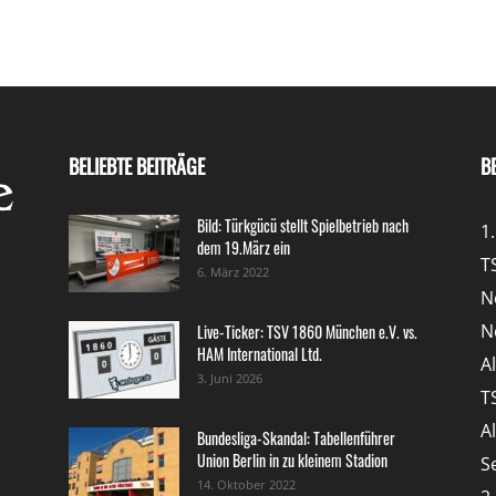
BELIEBTE BEITRÄGE
B
Bild: Türkgücü stellt Spielbetrieb nach
1
dem 19.März ein
T
6. März 2022
N
N
Live-Ticker: TSV 1860 München e.V. vs.
HAM International Ltd.
A
3. Juni 2026
T
A
Bundesliga-Skandal: Tabellenführer
Union Berlin in zu kleinem Stadion
S
14. Oktober 2022