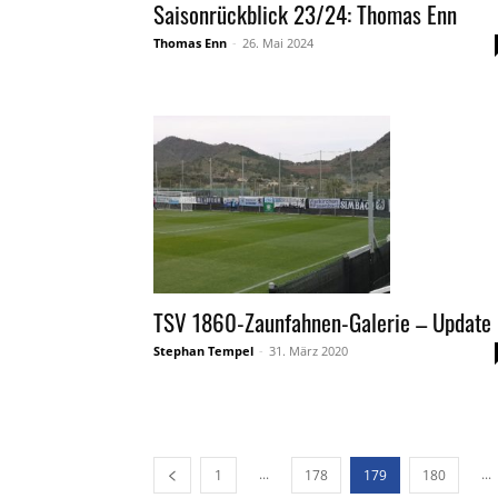
Saisonrückblick 23/24: Thomas Enn
Thomas Enn
-
26. Mai 2024
TSV 1860-Zaunfahnen-Galerie – Update
Stephan Tempel
-
31. März 2020
...
...
1
178
179
180