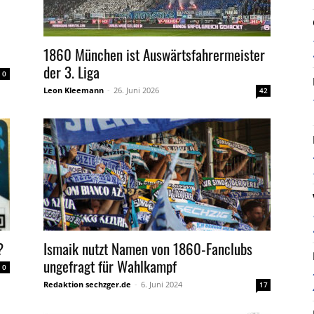
1860 München ist Auswärtsfahrermeister
der 3. Liga
0
Leon Kleemann
-
26. Juni 2026
42
?
Ismaik nutzt Namen von 1860-Fanclubs
ungefragt für Wahlkampf
0
Redaktion sechzger.de
-
6. Juni 2024
17