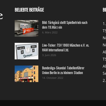
BELIEBTE BEITRÄGE
B
Bild: Türkgücü stellt Spielbetrieb nach
1
dem 19.März ein
T
6. März 2022
N
N
Live-Ticker: TSV 1860 München e.V. vs.
HAM International Ltd.
A
3. Juni 2026
T
A
Bundesliga-Skandal: Tabellenführer
Union Berlin in zu kleinem Stadion
S
14. Oktober 2022
2