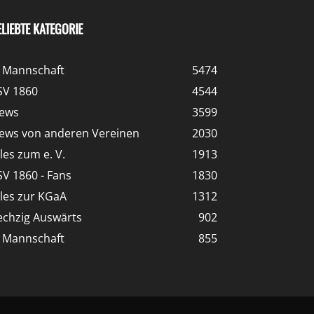
ELIEBTE KATEGORIE
. Mannschaft
5474
SV 1860
4544
ews
3599
ews von anderen Vereinen
2030
lles zum e. V.
1913
SV 1860 - Fans
1830
lles zur KGaA
1312
echzig Auswärts
902
. Mannschaft
855