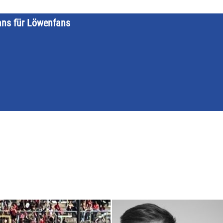
ans für Löwenfans
STARTSEITE
LÖWENKALENDER
KATEGORIEN
DATE