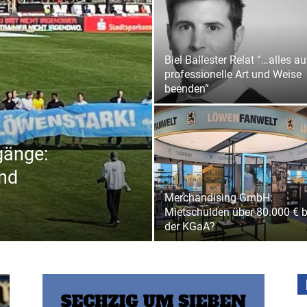
Biel Ballester Relat “…alles au
professionelle Art und Weise
beenden”
gänge:
nd
Merchandising GmbH:
Mietschulden über 80.000 € b
der KGaA?