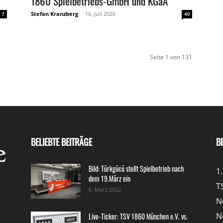
1860 Spielbetriebs-GmbH und KGaA
Stefan Kranzberg
-
16. Juli 2026
7
40
Seite 1 von 131
BELIEBTE BEITRÄGE
B
Bild: Türkgücü stellt Spielbetrieb nach
1
dem 19.März ein
T
6. März 2022
N
N
Live-Ticker: TSV 1860 München e.V. vs.