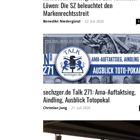
Löwen: Die SZ beleuchtet den
Markenrechtsstreit
Benedikt Niedergünzl
-
22. Juli 2026
1
sechzger.de Talk 271: Ama-Auftaktsieg,
Aindling, Ausblick Totopokal
Christian Jung
-
21. Juli 2026