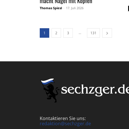
macht Nägel mit Köpfen
Thomas Spiesl
-
17. Juli 2026
...
1
2
3
131
Kontaktieren Sie uns:
redaktion@sechzger.de