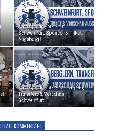
f
sechzger.de Talk 273:
Schweinfurt, Sponsor & Trikot,
Augsburg II
sechzger.de Talk 272: Berglern,
ei
Transfers & Vorschau
Schweinfurt
LETZTE KOMMENTARE