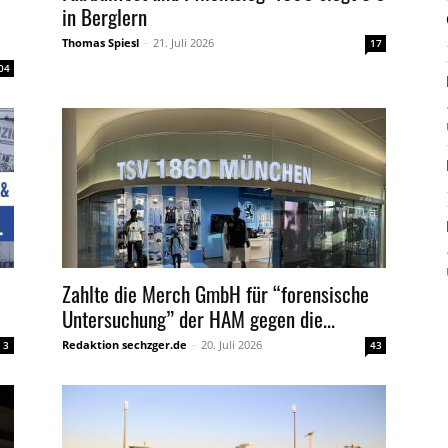
in Berglern
Thomas Spiesl
-
21. Juli 2026
17
04
Zahlte die Merch GmbH für “forensische
Untersuchung” der HAM gegen die...
Redaktion sechzger.de
-
20. Juli 2026
3
43