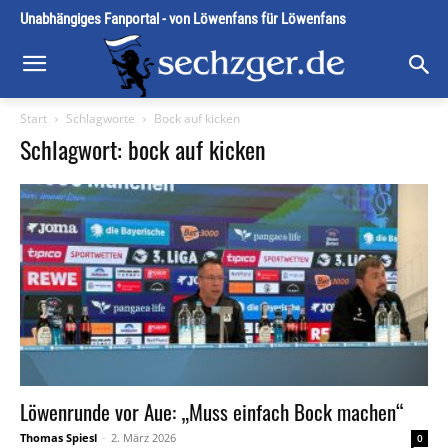
Unabhängiges Fanportal - von Löwenfans für Löwenfans
Start
Schlagworte
Bock auf kicken
Schlagwort: bock auf kicken
Löwenrunde vor Aue: „Muss einfach Bock machen“
Thomas Spiesl
-
2. März 2026
0