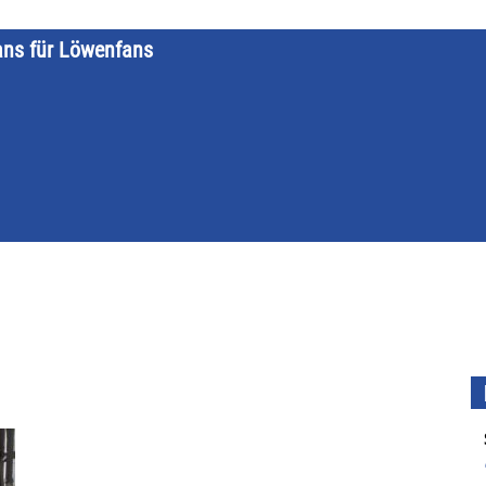
ans für Löwenfans
STARTSEITE
LÖWENKALENDER
KATEGORIEN
DATE