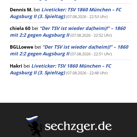
Dennis M.
bei
Liveticker: TSV 1860 München – FC
Augsburg II (3. Spieltag)
(07.08.2026 - 22:53 Uhr)
chiela 60
bei
“Der TSV ist wieder da(heim)!” – 1860
mit 2:2 gegen Augsburg II
(07.08.2026 - 22:52 Uhr)
BGLLoewe
bei
“Der TSV ist wieder da(heim)!” – 1860
mit 2:2 gegen Augsburg II
(07.08.2026 - 22:51 Uhr)
Hakri
bei
Liveticker: TSV 1860 München – FC
Augsburg II (3. Spieltag)
(07.08.2026 - 22:48 Uhr)