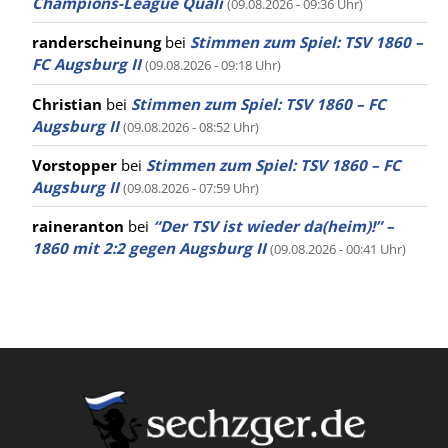
Champions-League Quali
(09.08.2026 - 09:36 Uhr)
randerscheinung
bei
Stimmen zum Spiel: TSV 1860 –
FC Augsburg II
(09.08.2026 - 09:18 Uhr)
Christian
bei
Stimmen zum Spiel: TSV 1860 – FC
Augsburg II
(09.08.2026 - 08:52 Uhr)
Vorstopper
bei
Stimmen zum Spiel: TSV 1860 – FC
Augsburg II
(09.08.2026 - 07:59 Uhr)
raineranton
bei
“Der TSV ist wieder da(heim)!” –
1860 mit 2:2 gegen Augsburg II
(09.08.2026 - 00:41 Uhr)