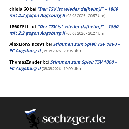
chiela 60
bei
“Der TSV ist wieder da(heim)!” – 1860
mit 2:2 gegen Augsburg II
(08.08.2026 - 20:57 Uhr)
1860ZELL
bei
“Der TSV ist wieder da(heim)!” – 1860
mit 2:2 gegen Augsburg II
(08.08.2026 - 20:27 Uhr)
AlexLionSince91
bei
Stimmen zum Spiel: TSV 1860 –
FC Augsburg II
(08.08.2026 - 20:05 Uhr)
ThomasZander
bei
Stimmen zum Spiel: TSV 1860 –
FC Augsburg II
(08.08.2026 - 19:00 Uhr)