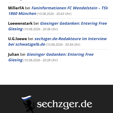
MillerFA
bei
Faninformationen FC Wendelstein – TSV
1860 München
(10.08.2026 - 20:43 Uhr)
Loewenstark
bei
Giesinger Gedanken: Entering Free
Giesing
(10.08.2026 - 20:38 Uhr)
U.G.loewe
bei
sechzger.de-Redakteure im Interview
bei schwatzgelb.de
(10.08.2026 - 20:34 Uhr)
Julian
bei
Giesinger Gedanken: Entering Free
Giesing
(10.08.2026 - 20:28 Uhr)