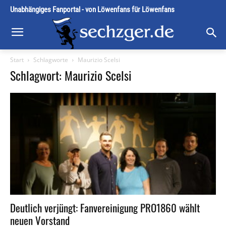
Unabhängiges Fanportal - von Löwenfans für Löwenfans
Start
Schlagworte
Maurizio Scelsi
Schlagwort: Maurizio Scelsi
Deutlich verjüngt: Fanvereinigung PRO1860 wählt
neuen Vorstand