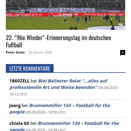
22. “!Nie Wieder”-Erinnerungstag im deutschen
Fußball
Peter Gratz
-
29. Januar 2026
0
LETZTE KOMMENTARE
1860ZELL
bei
Biel Ballester Relat “…alles auf
professionelle Art und Weise beenden”
(06.08.2026 -
19:12 Uhr)
Joerg
bei
Brunnenmiller 134 – Football for the
people
(06.08.2026 - 18:59 Uhr)
chiela 60
bei
Brunnenmiller 134 – Football for the
people
(06.08.2026 - 18:38 Uhr)