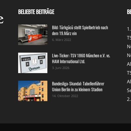
BELIEBTE BEITRÄGE
B
Bild: Türkgücü stellt Spielbetrieb nach
1
dem 19.März ein
T
6. März 2022
N
N
Live-Ticker: TSV 1860 München e.V. vs.
HAM International Ltd.
A
3. Juni 2026
T
A
Bundesliga-Skandal: Tabellenführer
Union Berlin in zu kleinem Stadion
S
14. Oktober 2022
2