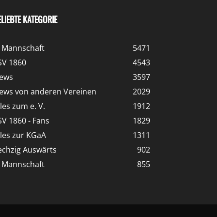
ELIEBTE KATEGORIE
. Mannschaft
5471
SV 1860
4543
ews
3597
ews von anderen Vereinen
2029
lles zum e. V.
1912
SV 1860 - Fans
1829
lles zur KGaA
1311
echzig Auswärts
902
. Mannschaft
855