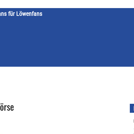
ans für Löwenfans
STARTSEITE
LÖWENKALENDER
KATEGORIEN
DATE
börse