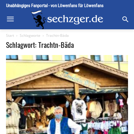
Unabhängiges Fanportal - von Löwenfans für Löwenfans
Start
Schlagworte
Trachtn-Bäda
Schlagwort: Trachtn-Bäda