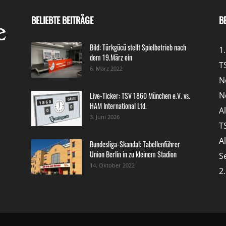
BELIEBTE BEITRÄGE
B
Bild: Türkgücü stellt Spielbetrieb nach
1
dem 19.März ein
T
6. März 2022
N
N
Live-Ticker: TSV 1860 München e.V. vs.
HAM International Ltd.
A
3. Juni 2026
T
A
Bundesliga-Skandal: Tabellenführer
Union Berlin in zu kleinem Stadion
S
14. Oktober 2022
2