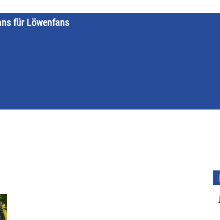
ans für Löwenfans
STARTSEITE
LÖWENKALENDER
KATEGORIEN
DATE