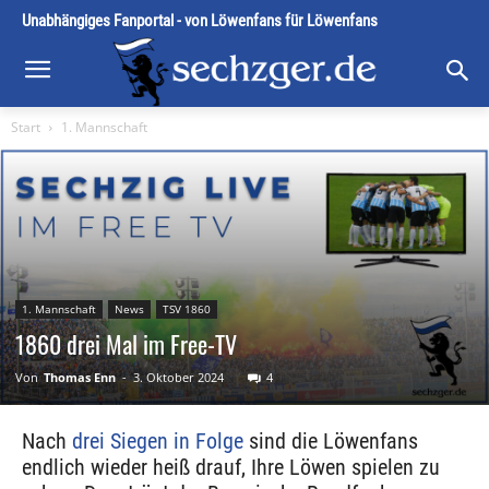
Unabhängiges Fanportal - von Löwenfans für Löwenfans
Start
1. Mannschaft
1. Mannschaft
News
TSV 1860
1860 drei Mal im Free-TV
Von
Thomas Enn
-
3. Oktober 2024
4
Nach
drei Siegen in Folge
sind die Löwenfans
endlich wieder heiß drauf, Ihre Löwen spielen zu