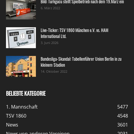
Bild: Türkgücü stellt Spielbetrieb nach dem 19.März ein
6. März 2022
Live-Ticker: TSV 1860 München e.V. vs. HAM
International Ltd.
3. Juni 2026
Bundesliga-Skandal: Tabellenführer Union Berlin in zu
kleinem Stadion
14. Oktober 2022
BELIEBTE KATEGORIE
1. Mannschaft
5477
TSV 1860
4548
News
3601
News von anderen Vereinen
2031