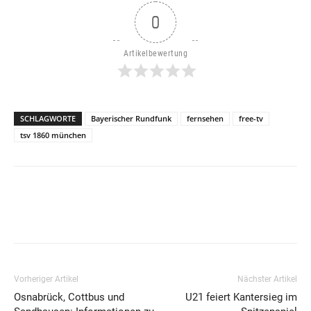
0
Artikelbewertung
SCHLAGWORTE
Bayerischer Rundfunk
fernsehen
free-tv
tsv 1860 münchen
Vorheriger Artikel
Nächster Artikel
Osnabrück, Cottbus und
U21 feiert Kantersieg im