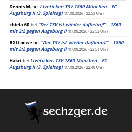
Dennis M.
bei
Liveticker: TSV 1860 München – FC
Augsburg II (3. Spieltag)
(07.08.2026 - 22:53 Uhr)
chiela 60
bei
“Der TSV ist wieder da(heim)!” – 1860
mit 2:2 gegen Augsburg II
(07.08.2026 - 22:52 Uhr)
BGLLoewe
bei
“Der TSV ist wieder da(heim)!” – 1860
mit 2:2 gegen Augsburg II
(07.08.2026 - 22:51 Uhr)
Hakri
bei
Liveticker: TSV 1860 München – FC
Augsburg II (3. Spieltag)
(07.08.2026 - 22:48 Uhr)