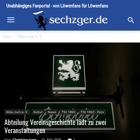
Unabhängiges Fanportal - von Löwenfans für Löwenfans
Start
Alles zum e. V.
Alles zum e. V.
Kultur
News
TSV 1860
TSV 1860 - Fans
Abteilung Vereinsgeschichte lädt zu zwei
Veranstaltungen
Von
Christian Jung
-
22. Mai 2026
1