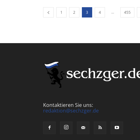
...
1
2
3
4
455
Kontaktieren Sie uns:
redaktion@sechzger.de