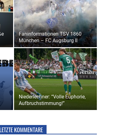
ße
Faninformationen TSV 1860
München – FC Augsburg II
Niederlechner: “Volle Euphorie,
Aufbruchstimmung!”
LETZTE KOMMENTARE