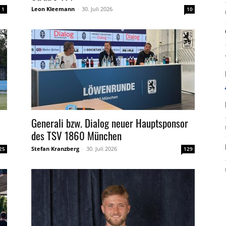
Leon Kleemann
-
30. Juli 2026
1
10
Generali bzw. Dialog neuer Hauptsponsor
des TSV 1860 München
Stefan Kranzberg
-
30. Juli 2026
25
129