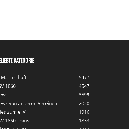
ELIEBTE KATEGORIE
. Mannschaft
5477
SV 1860
4547
ews
3599
ews von anderen Vereinen
2030
lles zum e. V.
1916
SV 1860 - Fans
1833