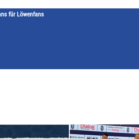
ans für Löwenfans
STARTSEITE
LÖWENKALENDER
KATEGORIEN
DATE