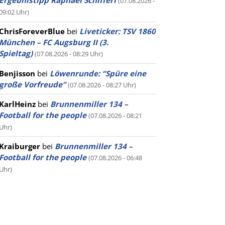
Ergebnistipp Raphael Schifferl
(07.08.2026 -
09:02 Uhr)
ChrisForeverBlue
bei
Liveticker: TSV 1860
München – FC Augsburg II (3.
Spieltag)
(07.08.2026 - 08:29 Uhr)
Benjisson
bei
Löwenrunde: “Spüre eine
große Vorfreude”
(07.08.2026 - 08:27 Uhr)
KarlHeinz
bei
Brunnenmiller 134 –
Football for the people
(07.08.2026 - 08:21
Uhr)
Kraiburger
bei
Brunnenmiller 134 –
Football for the people
(07.08.2026 - 06:48
Uhr)