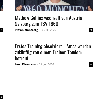
Mathew Collins wechselt von Austria
Salzburg zum TSV 1860
Stefan Kranzberg
-
30. Juli 2026
16
9
Erstes Training absolviert – Amas werden
zukünftig von einem Trainer-Tandem
betreut
Leon Kleemann
-
29. Juli 2026
6
18