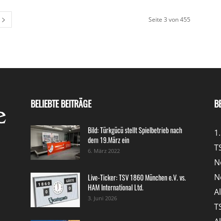
Seite 3 von 455
BELIEBTE BEITRÄGE
B
Bild: Türkgücü stellt Spielbetrieb nach
1
dem 19.März ein
T
6. März 2022
N
N
Live-Ticker: TSV 1860 München e.V. vs.
HAM International Ltd.
A
3. Juni 2026
T