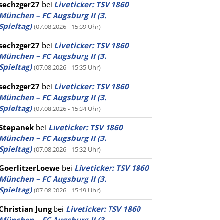
sechzger27
bei
Liveticker: TSV 1860
München – FC Augsburg II (3.
Spieltag)
(07.08.2026 - 15:39 Uhr)
sechzger27
bei
Liveticker: TSV 1860
München – FC Augsburg II (3.
Spieltag)
(07.08.2026 - 15:35 Uhr)
sechzger27
bei
Liveticker: TSV 1860
München – FC Augsburg II (3.
Spieltag)
(07.08.2026 - 15:34 Uhr)
Stepanek
bei
Liveticker: TSV 1860
München – FC Augsburg II (3.
Spieltag)
(07.08.2026 - 15:32 Uhr)
GoerlitzerLoewe
bei
Liveticker: TSV 1860
München – FC Augsburg II (3.
Spieltag)
(07.08.2026 - 15:19 Uhr)
Christian Jung
bei
Liveticker: TSV 1860
München – FC Augsburg II (3.