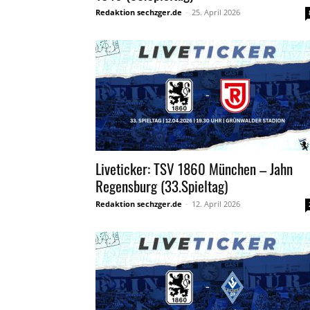
Redaktion sechzger.de
-
25. April 2026
Liveticker: TSV 1860 München – Jahn
Regensburg (33.Spieltag)
Redaktion sechzger.de
-
12. April 2026