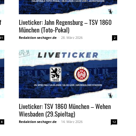
f
Liveticker: Jahn Regensburg – TSV 1860
München (Toto-Pokal)
Redaktion sechzger.de
-
28. März 2026
31
2
Liveticker: TSV 1860 München – Wehen
Wiesbaden (29.Spieltag)
Redaktion sechzger.de
-
14. März 2026
8
12