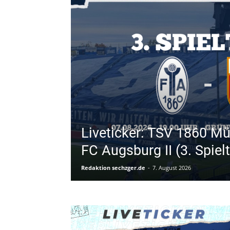
Liveticker: TSV 1860 M
FC Augsburg II (3. Spiel
Redaktion sechzger.de
-
7. August 2026