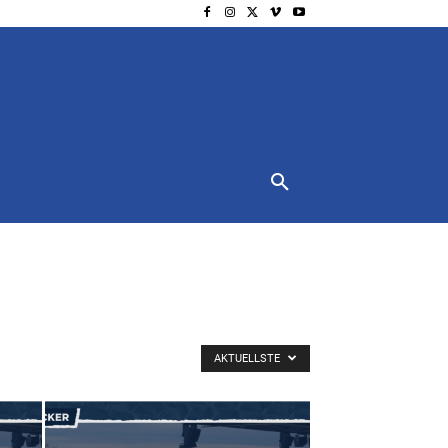
NSCHUTZ
IMPRESSUM
MORE
AKTUELLSTE