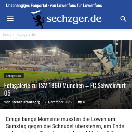
Unabhängiges Fanportal - von Löwenfans für Löwenfans
Start
Fotogalerie
Fotogalerie
Fotogalerie zu TSV 1860 München – FC Schweinfurt
05
Von
Stefan Kranzberg
-
7. Dezember 2025
0
Einige bange Momente mussten die Löwen am
Samstag gegen die Schnüdel überstehen, am Ende