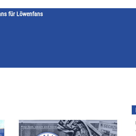
ans für Löwenfans
STARTSEITE
LÖWENKALENDER
KATEGORIEN
DATE