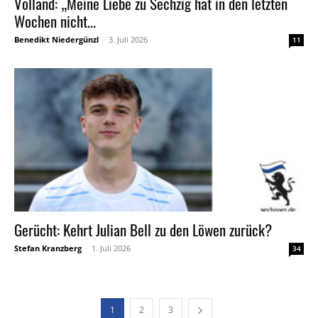
Volland: „Meine Liebe zu Sechzig hat in den letzten
Wochen nicht...
Benedikt Niedergünzl
-
3. Juli 2026
11
Gerücht: Kehrt Julian Bell zu den Löwen zurück?
Stefan Kranzberg
-
1. Juli 2026
34
1
2
3