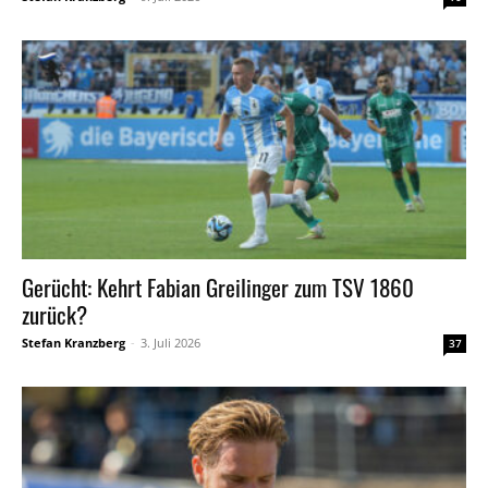
Gerücht: Kehrt Fabian Greilinger zum TSV 1860
zurück?
Stefan Kranzberg
-
3. Juli 2026
37