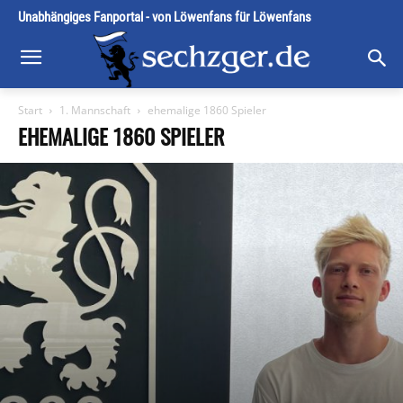
Unabhängiges Fanportal - von Löwenfans für Löwenfans
Start
1. Mannschaft
ehemalige 1860 Spieler
EHEMALIGE 1860 SPIELER