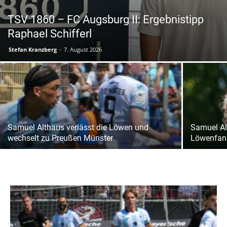
TSV 1860 – FC Augsburg II: Ergebnistipp
Raphael Schifferl
Stefan Kranzberg
-
7. August 2026
Samuel Althaus verlässt die Löwen und
Samuel Al
wechselt zu Preußen Münster
Löwenfan