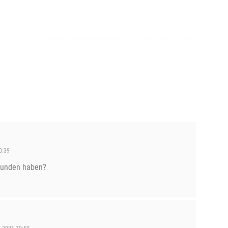
0:39
efunden haben?