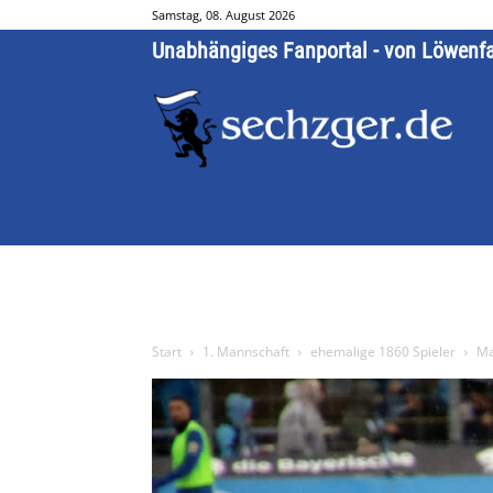
Samstag, 08. August 2026
Unabhängiges Fanportal - von Löwenf
Start
1. Mannschaft
ehemalige 1860 Spieler
Ma