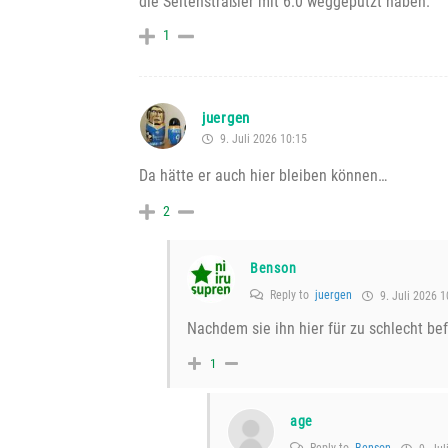
die Seitenstraßler mit 6:0 weggeputzt haben.
1
juergen
9. Juli 2026 10:15
Da hätte er auch hier bleiben können…
2
Benson
Reply to
juergen
9. Juli 2026 1
Nachdem sie ihn hier für zu schlecht b
1
age
Reply to
Benson