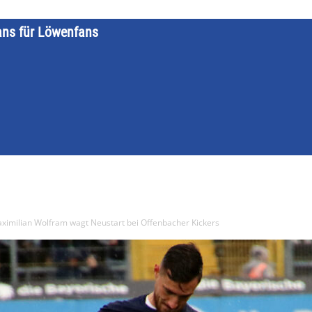
ans für Löwenfans
STARTSEITE
LÖWENKALENDER
KATEGORIEN
DATE
ximilian Wolfram wagt Neustart bei Offenbacher Kickers