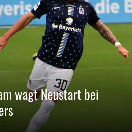
am wagt Neustart bei
ers