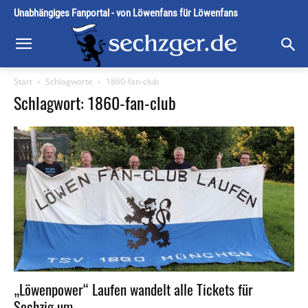
Unabhängiges Fanportal - von Löwenfans für Löwenfans
Start
Schlagworte
1860-fan-club
Schlagwort: 1860-fan-club
„Löwenpower“ Laufen wandelt alle Tickets für
Sechzig um