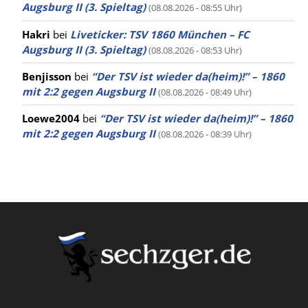
Augsburg II (3. Spieltag)
(08.08.2026 - 08:55 Uhr)
Hakri
bei
Liveticker: TSV 1860 München – FC
Augsburg II (3. Spieltag)
(08.08.2026 - 08:53 Uhr)
Benjisson
bei
“Der TSV ist wieder da(heim)!” – 1860
mit 2:2 gegen Augsburg II
(08.08.2026 - 08:49 Uhr)
Loewe2004
bei
“Der TSV ist wieder da(heim)!” – 1860
mit 2:2 gegen Augsburg II
(08.08.2026 - 08:39 Uhr)