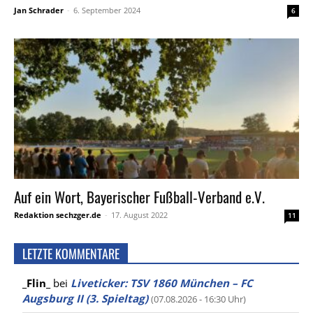
Jan Schrader
-
6. September 2024
6
Auf ein Wort, Bayerischer Fußball-Verband e.V.
Redaktion sechzger.de
-
17. August 2022
11
LETZTE KOMMENTARE
_Flin_
bei
Liveticker: TSV 1860 München – FC
Augsburg II (3. Spieltag)
(07.08.2026 - 16:30 Uhr)