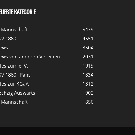
ELIEBTE KATEGORIE
. Mannschaft
5479
SV 1860
4551
ews
3604
ews von anderen Vereinen
2031
lles zum e. V.
1919
SV 1860 - Fans
1834
lles zur KGaA
1312
echzig Auswärts
902
. Mannschaft
856