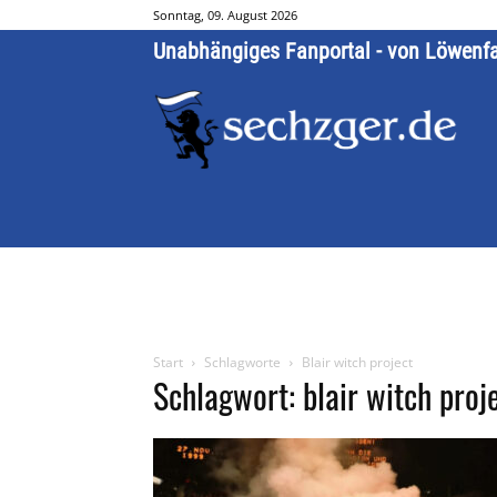
Sonntag, 09. August 2026
Unabhängiges Fanportal - von Löwenf
Start
Schlagworte
Blair witch project
Schlagwort: blair witch proj