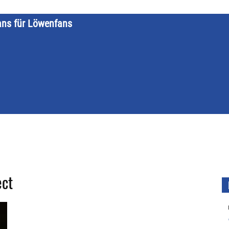
ans für Löwenfans
STARTSEITE
LÖWENKALENDER
KATEGORIEN
DATE
ect