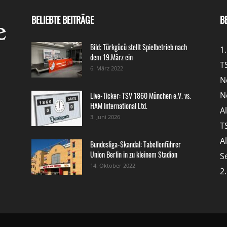
BELIEBTE BEITRÄGE
B
Bild: Türkgücü stellt Spielbetrieb nach
1
dem 19.März ein
T
6. März 2022
N
N
Live-Ticker: TSV 1860 München e.V. vs.
HAM International Ltd.
A
3. Juni 2026
T
A
Bundesliga-Skandal: Tabellenführer
Union Berlin in zu kleinem Stadion
S
14. Oktober 2022
2