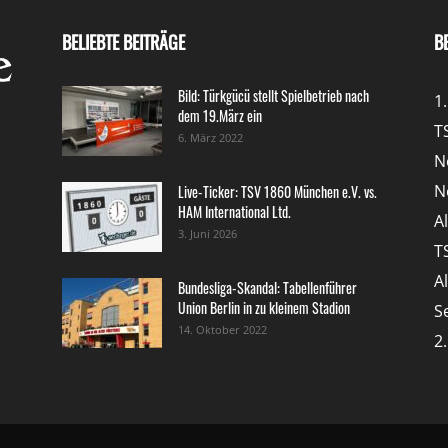
BELIEBTE BEITRÄGE
B
Bild: Türkgücü stellt Spielbetrieb nach
1
dem 19.März ein
T
6. März 2022
N
N
Live-Ticker: TSV 1860 München e.V. vs.
HAM International Ltd.
A
3. Juni 2026
T
A
Bundesliga-Skandal: Tabellenführer
Union Berlin in zu kleinem Stadion
S
14. Oktober 2022
2