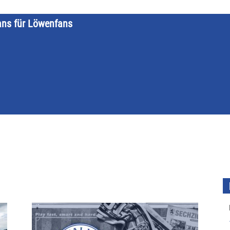
ans für Löwenfans
STARTSEITE
LÖWENKALENDER
KATEGORIEN
DATE