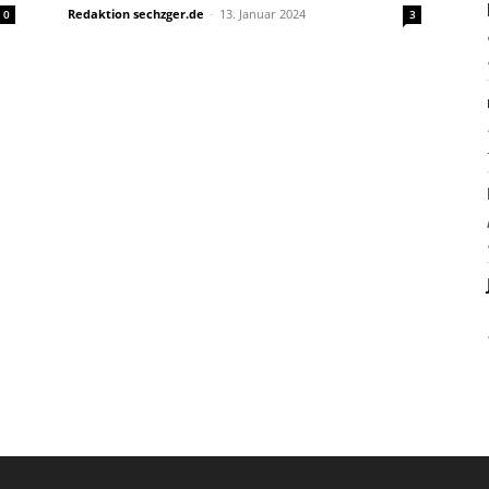
Redaktion sechzger.de
-
13. Januar 2024
0
3