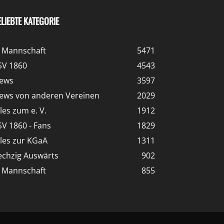
ELIEBTE KATEGORIE
. Mannschaft
5471
SV 1860
4543
ews
3597
ews von anderen Vereinen
2029
lles zum e. V.
1912
SV 1860 - Fans
1829
lles zur KGaA
1311
echzig Auswärts
902
. Mannschaft
855