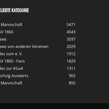
ELIEBTE KATEGORIE
. Mannschaft
5471
SV 1860
4543
ews
3597
ews von anderen Vereinen
2029
lles zum e. V.
1912
SV 1860 - Fans
1829
lles zur KGaA
1311
echzig Auswärts
902
. Mannschaft
855