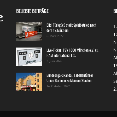
BELIEBTE BEITRÄGE
B
Bild: Türkgücü stellt Spielbetrieb nach
1
dem 19.März ein
T
6. März 2022
N
N
Live-Ticker: TSV 1860 München e.V. vs.
HAM International Ltd.
A
3. Juni 2026
T
A
Bundesliga-Skandal: Tabellenführer
Union Berlin in zu kleinem Stadion
S
14. Oktober 2022
2