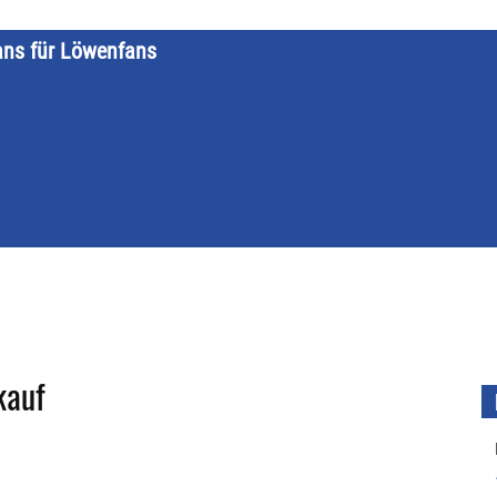
ans für Löwenfans
STARTSEITE
LÖWENKALENDER
KATEGORIEN
DATE
kauf