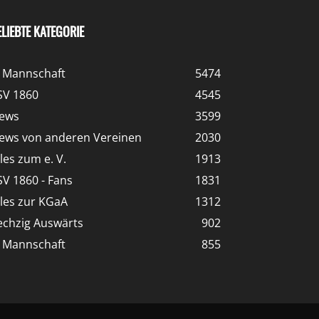
ELIEBTE KATEGORIE
. Mannschaft
5474
SV 1860
4545
ews
3599
ews von anderen Vereinen
2030
lles zum e. V.
1913
SV 1860 - Fans
1831
lles zur KGaA
1312
echzig Auswärts
902
. Mannschaft
855