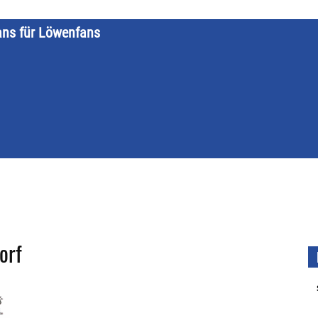
ans für Löwenfans
STARTSEITE
LÖWENKALENDER
KATEGORIEN
DATE
orf