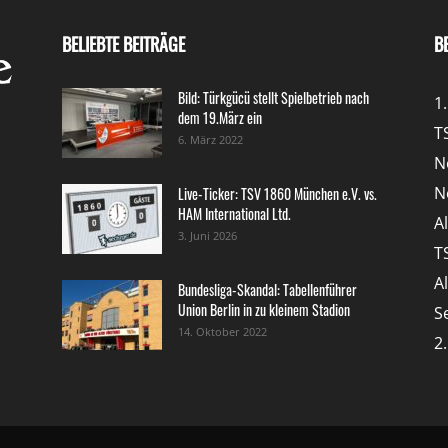
BELIEBTE BEITRÄGE
B
Bild: Türkgücü stellt Spielbetrieb nach
1
dem 19.März ein
T
6. März 2022
N
N
Live-Ticker: TSV 1860 München e.V. vs.
HAM International Ltd.
A
3. Juni 2026
T
A
Bundesliga-Skandal: Tabellenführer
Union Berlin in zu kleinem Stadion
S
14. Oktober 2022
2