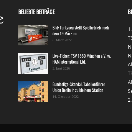
BELIEBTE BEITRÄGE
B
Bild: Türkgücü stellt Spielbetrieb nach
1
dem 19.März ein
T
6. März 2022
N
N
Live-Ticker: TSV 1860 München e.V. vs.
HAM International Ltd.
A
3. Juni 2026
T
A
Bundesliga-Skandal: Tabellenführer
Union Berlin in zu kleinem Stadion
S
14. Oktober 2022
2