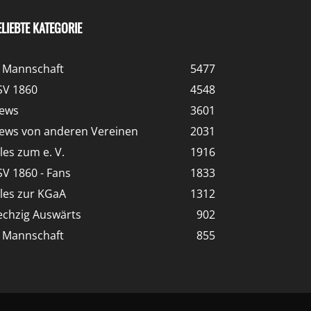
ELIEBTE KATEGORIE
. Mannschaft
5477
SV 1860
4548
ews
3601
ews von anderen Vereinen
2031
lles zum e. V.
1916
SV 1860 - Fans
1833
lles zur KGaA
1312
echzig Auswärts
902
. Mannschaft
855