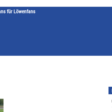
ans für Löwenfans
STARTSEITE
LÖWENKALENDER
KATEGORIEN
DATE