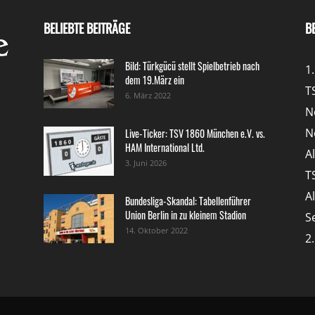
BELIEBTE BEITRÄGE
B
Bild: Türkgücü stellt Spielbetrieb nach
1
dem 19.März ein
T
6. März 2022
N
N
Live-Ticker: TSV 1860 München e.V. vs.
HAM International Ltd.
A
3. Juni 2026
T
A
Bundesliga-Skandal: Tabellenführer
Union Berlin in zu kleinem Stadion
S
14. Oktober 2022
2