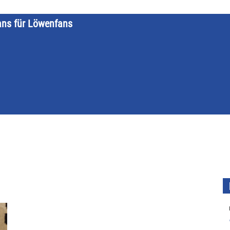
ans für Löwenfans
STARTSEITE
LÖWENKALENDER
KATEGORIEN
DATE