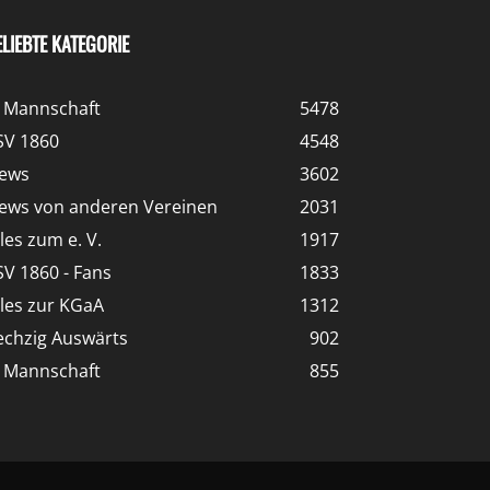
ELIEBTE KATEGORIE
. Mannschaft
5478
SV 1860
4548
ews
3602
ews von anderen Vereinen
2031
lles zum e. V.
1917
SV 1860 - Fans
1833
lles zur KGaA
1312
echzig Auswärts
902
. Mannschaft
855