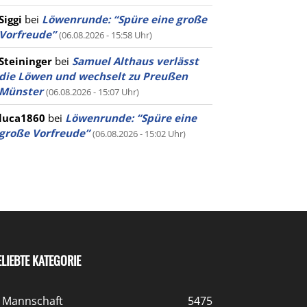
Siggi
bei
Löwenrunde: “Spüre eine große
Vorfreude”
(06.08.2026 - 15:58 Uhr)
Steininger
bei
Samuel Althaus verlässt
die Löwen und wechselt zu Preußen
Münster
(06.08.2026 - 15:07 Uhr)
luca1860
bei
Löwenrunde: “Spüre eine
große Vorfreude”
(06.08.2026 - 15:02 Uhr)
ELIEBTE KATEGORIE
. Mannschaft
5475