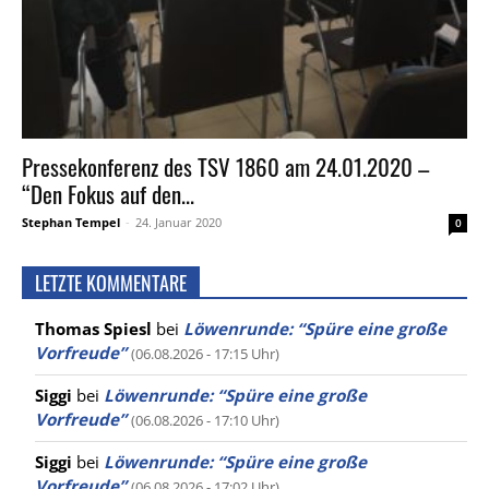
Pressekonferenz des TSV 1860 am 24.01.2020 –
“Den Fokus auf den...
Stephan Tempel
-
24. Januar 2020
0
LETZTE KOMMENTARE
Thomas Spiesl
bei
Löwenrunde: “Spüre eine große
Vorfreude”
(06.08.2026 - 17:15 Uhr)
Siggi
bei
Löwenrunde: “Spüre eine große
Vorfreude”
(06.08.2026 - 17:10 Uhr)
Siggi
bei
Löwenrunde: “Spüre eine große
Vorfreude”
(06.08.2026 - 17:02 Uhr)