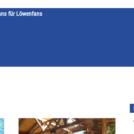
ans für Löwenfans
STARTSEITE
LÖWENKALENDER
KATEGORIEN
DATE