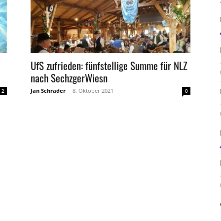
UfS zufrieden: fünfstellige Summe für NLZ
nach SechzgerWiesn
Jan Schrader
-
8. Oktober 2021
2
0