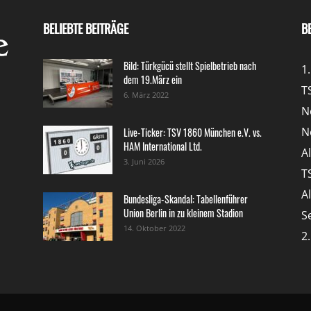
BELIEBTE BEITRÄGE
B
Bild: Türkgücü stellt Spielbetrieb nach
1
dem 19.März ein
T
6. März 2022
N
N
Live-Ticker: TSV 1860 München e.V. vs.
HAM International Ltd.
A
3. Juni 2026
T
A
Bundesliga-Skandal: Tabellenführer
Union Berlin in zu kleinem Stadion
S
14. Oktober 2022
2