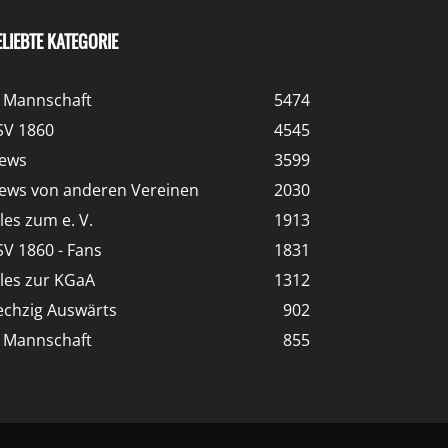
ELIEBTE KATEGORIE
. Mannschaft
5474
SV 1860
4545
ews
3599
ews von anderen Vereinen
2030
lles zum e. V.
1913
SV 1860 - Fans
1831
lles zur KGaA
1312
echzig Auswärts
902
. Mannschaft
855