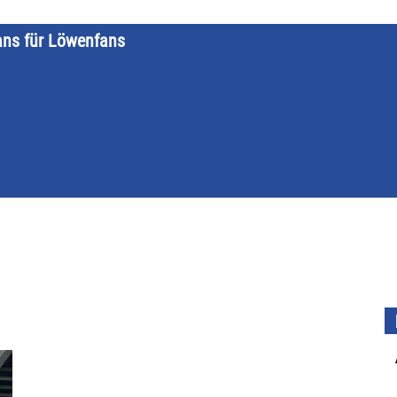
ans für Löwenfans
STARTSEITE
LÖWENKALENDER
KATEGORIEN
DATE