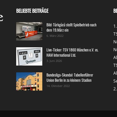
BELIEBTE BEITRÄGE
B
Bild: Türkgücü stellt Spielbetrieb nach
1
dem 19.März ein
T
6. März 2022
N
N
Live-Ticker: TSV 1860 München e.V. vs.
HAM International Ltd.
A
3. Juni 2026
T
A
Bundesliga-Skandal: Tabellenführer
Union Berlin in zu kleinem Stadion
S
14. Oktober 2022
2