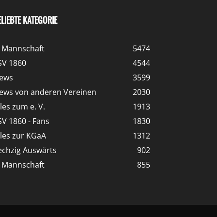
ELIEBTE KATEGORIE
. Mannschaft
5474
SV 1860
4544
ews
3599
ews von anderen Vereinen
2030
lles zum e. V.
1913
SV 1860 - Fans
1830
lles zur KGaA
1312
echzig Auswärts
902
. Mannschaft
855