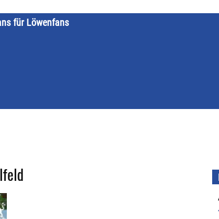
ans für Löwenfans
STARTSEITE
LÖWENKALENDER
KATEGORIEN
DATE
lfeld