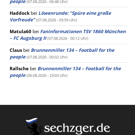
people
(07.08.2026 - 06:48 Uhr)
Haddock
bei
Löwenrunde: “Spüre eine große
Vorfreude”
(07.08.2026 - 05:59 Uhr)
Matula60
bei
Faninformationen TSV 1860 München
– FC Augsburg II
(07.08.2026 - 00:12 Uhr)
Claus
bei
Brunnenmiller 134 – Football for the
people
(07.08.2026 - 00:02 Uhr)
Rallsche
bei
Brunnenmiller 134 – Football for the
people
(06.08.2026 - 23:03 Uhr)