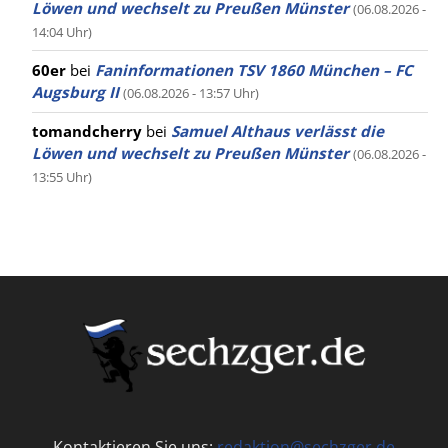
Löwen und wechselt zu Preußen Münster
(06.08.2026 -
14:04 Uhr)
60er
bei
Faninformationen TSV 1860 München – FC
Augsburg II
(06.08.2026 - 13:57 Uhr)
tomandcherry
bei
Samuel Althaus verlässt die
Löwen und wechselt zu Preußen Münster
(06.08.2026 -
13:55 Uhr)
Kontaktieren Sie uns:
redaktion@sechzger.de