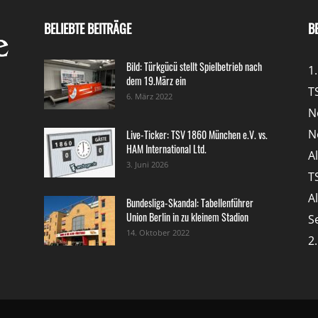
BELIEBTE BEITRÄGE
B
Bild: Türkgücü stellt Spielbetrieb nach
1
dem 19.März ein
T
6. März 2022
N
N
Live-Ticker: TSV 1860 München e.V. vs.
HAM International Ltd.
A
3. Juni 2026
T
A
Bundesliga-Skandal: Tabellenführer
Union Berlin in zu kleinem Stadion
S
14. Oktober 2022
2