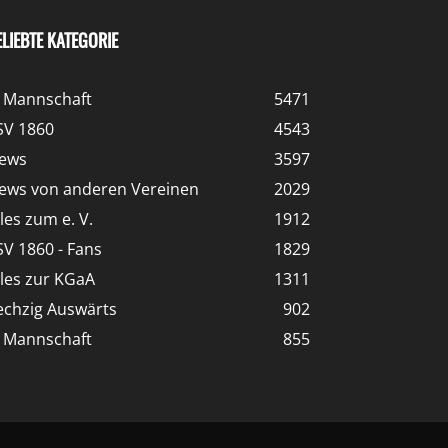
ELIEBTE KATEGORIE
. Mannschaft
5471
SV 1860
4543
ews
3597
ews von anderen Vereinen
2029
lles zum e. V.
1912
SV 1860 - Fans
1829
lles zur KGaA
1311
echzig Auswärts
902
. Mannschaft
855