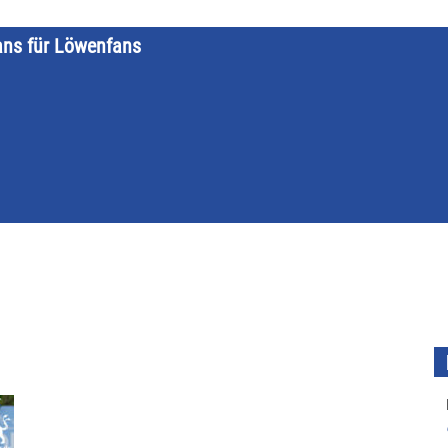
ans für Löwenfans
STARTSEITE
LÖWENKALENDER
KATEGORIEN
DATE