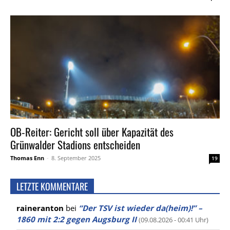
OB-Reiter: Gericht soll über Kapazität des
Grünwalder Stadions entscheiden
Thomas Enn
-
8. September 2025
19
LETZTE KOMMENTARE
raineranton
bei
“Der TSV ist wieder da(heim)!” –
1860 mit 2:2 gegen Augsburg II
(09.08.2026 - 00:41 Uhr)