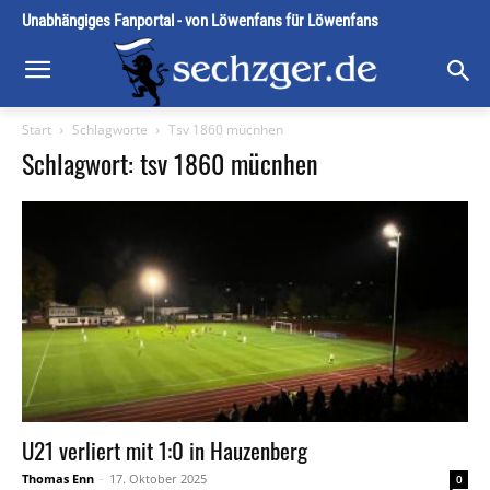
Unabhängiges Fanportal - von Löwenfans für Löwenfans
Start
Schlagworte
Tsv 1860 mücnhen
Schlagwort: tsv 1860 mücnhen
U21 verliert mit 1:0 in Hauzenberg
Thomas Enn
-
17. Oktober 2025
0