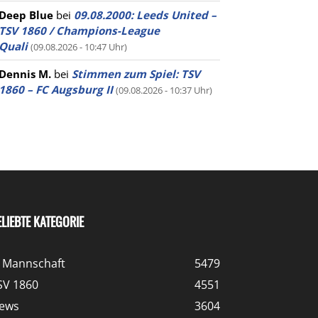
Deep Blue
bei
09.08.2000: Leeds United –
TSV 1860 / Champions-League
Quali
(09.08.2026 - 10:47 Uhr)
Dennis M.
bei
Stimmen zum Spiel: TSV
1860 – FC Augsburg II
(09.08.2026 - 10:37 Uhr)
ELIEBTE KATEGORIE
. Mannschaft
5479
SV 1860
4551
ews
3604