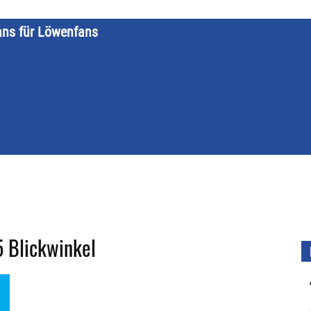
ans für Löwenfans
STARTSEITE
LÖWENKALENDER
KATEGORIEN
DATE
5 Blickwinkel