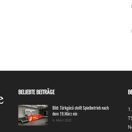
BELIEBTE BEITRÄGE
B
Bild: Türkgücü stellt Spielbetrieb nach
1
dem 19.März ein
T
6. März 2022
N