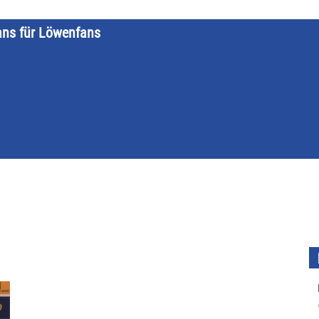
ans für Löwenfans
STARTSEITE
LÖWENKALENDER
KATEGORIEN
DATE