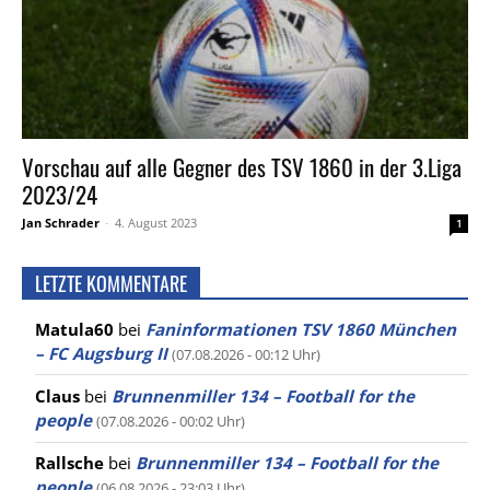
Vorschau auf alle Gegner des TSV 1860 in der 3.Liga
2023/24
Jan Schrader
-
4. August 2023
1
LETZTE KOMMENTARE
Matula60
bei
Faninformationen TSV 1860 München
– FC Augsburg II
(07.08.2026 - 00:12 Uhr)
Claus
bei
Brunnenmiller 134 – Football for the
people
(07.08.2026 - 00:02 Uhr)
Rallsche
bei
Brunnenmiller 134 – Football for the
people
(06.08.2026 - 23:03 Uhr)