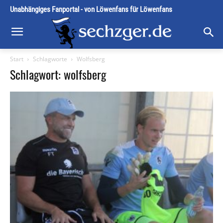
Unabhängiges Fanportal - von Löwenfans für Löwenfans
Start
Schlagworte
Wolfsberg
Schlagwort: wolfsberg