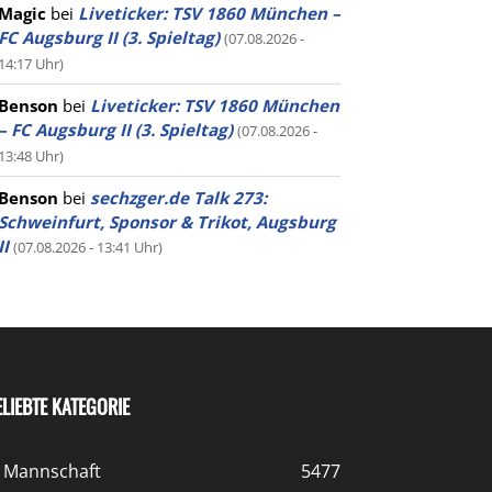
Magic
bei
Liveticker: TSV 1860 München –
FC Augsburg II (3. Spieltag)
(07.08.2026 -
14:17 Uhr)
Benson
bei
Liveticker: TSV 1860 München
– FC Augsburg II (3. Spieltag)
(07.08.2026 -
13:48 Uhr)
Benson
bei
sechzger.de Talk 273:
Schweinfurt, Sponsor & Trikot, Augsburg
II
(07.08.2026 - 13:41 Uhr)
ELIEBTE KATEGORIE
. Mannschaft
5477