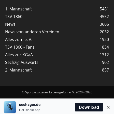
1. Mannschaft
5481
TSV 1860
4552
News
3606
News von anderen Vereinen
2032
Alles zum e. V.
1920
TSV 1860 - Fans
1834
Alles zur KGaA
1312
Sechzig Auswärts
902
2. Mannschaft
857
© Sportbezogenes Lebensgefühl e. V. 2020 - 2026
sechzger.de
×
Download
Hol Dir die App