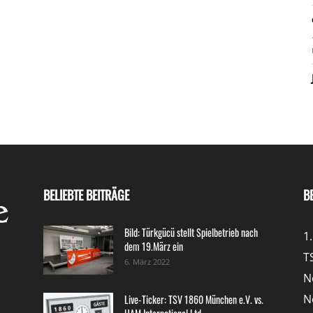
BELIEBTE BEITRÄGE
B
Bild: Türkgücü stellt Spielbetrieb nach
1
dem 19.März ein
T
6. März 2022
N
N
Live-Ticker: TSV 1860 München e.V. vs.