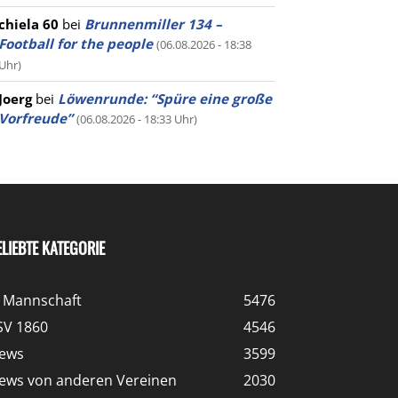
chiela 60
bei
Brunnenmiller 134 –
Football for the people
(06.08.2026 - 18:38
Uhr)
Joerg
bei
Löwenrunde: “Spüre eine große
Vorfreude”
(06.08.2026 - 18:33 Uhr)
ELIEBTE KATEGORIE
. Mannschaft
5476
SV 1860
4546
ews
3599
ews von anderen Vereinen
2030