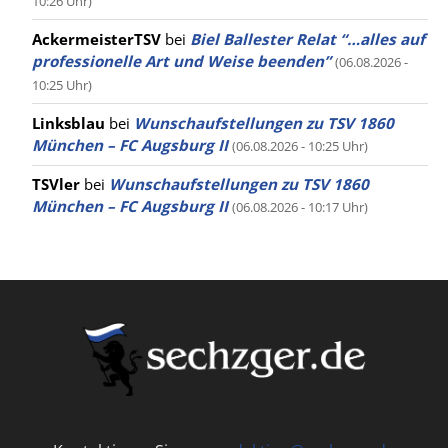
10:26 Uhr)
AckermeisterTSV
bei
Biel Ballester Relat “…alles auf
professionelle Art und Weise beenden”
(06.08.2026 -
10:25 Uhr)
Linksblau
bei
Wunschaufstellungen zu TSV 1860
München – FC Augsburg II
(06.08.2026 - 10:25 Uhr)
TSVler
bei
Wunschaufstellungen zu TSV 1860
München – FC Augsburg II
(06.08.2026 - 10:17 Uhr)