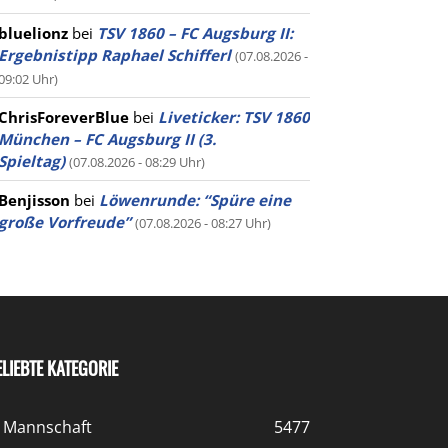
bluelionz
bei
TSV 1860 – FC Augsburg II:
Ergebnistipp Raphael Schifferl
(07.08.2026 -
09:02 Uhr)
ChrisForeverBlue
bei
Liveticker: TSV 1860
München – FC Augsburg II (3.
Spieltag)
(07.08.2026 - 08:29 Uhr)
Benjisson
bei
Löwenrunde: “Spüre eine
große Vorfreude”
(07.08.2026 - 08:27 Uhr)
ELIEBTE KATEGORIE
. Mannschaft
5477